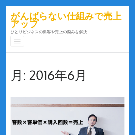
コ
がんばらない仕組みで売上
ン
アップ
テ
ひとりビジネスの集客や売上の悩みを解決
ン
ツ
へ
ス
キ
月:
2016年6月
ッ
プ
(Enter
を
押
す)