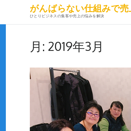
がんばらない仕組みで売
ひとりビジネスの集客や売上の悩みを解決
コ
ン
月:
2019年3月
テ
ン
ツ
へ
ス
キ
ッ
プ
(Enter
を
押
す)