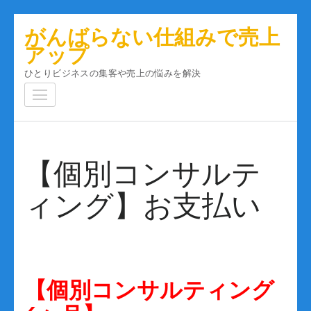
コ
がんばらない仕組みで売上
ン
アップ
テ
ひとりビジネスの集客や売上の悩みを解決
ン
ツ
へ
ス
キ
【個別コンサルテ
ッ
プ
ィング】お支払い
(Enter
を
押
す)
【個別コンサルティング