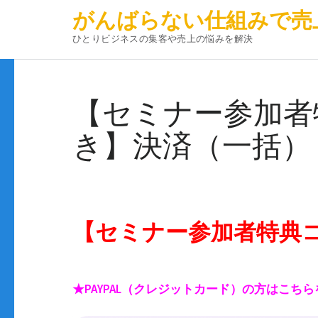
がんばらない仕組みで売
ひとりビジネスの集客や売上の悩みを解決
コ
ン
【セミナー参加者
テ
ン
き】決済（一括）
ツ
へ
ス
キ
ッ
【セミナー参加者特典
プ
(Enter
を
★PAYPAL（クレジットカード）の方はこち
押
す)