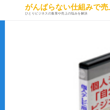
がんばらない仕組みで売
ひとりビジネスの集客や売上の悩みを解決
コ
ン
テ
ン
ツ
へ
ス
キ
ッ
プ
(Enter
を
押
す)