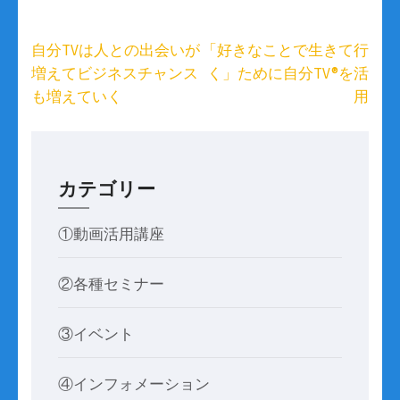
投
自分TVは人との出会いが
「好きなことで生きて行
稿
増えてビジネスチャンス
く」ために自分TV®を活
ナ
も増えていく
用
ビ
ゲ
ー
シ
カテゴリー
ョ
ン
①動画活用講座
②各種セミナー
③イベント
④インフォメーション