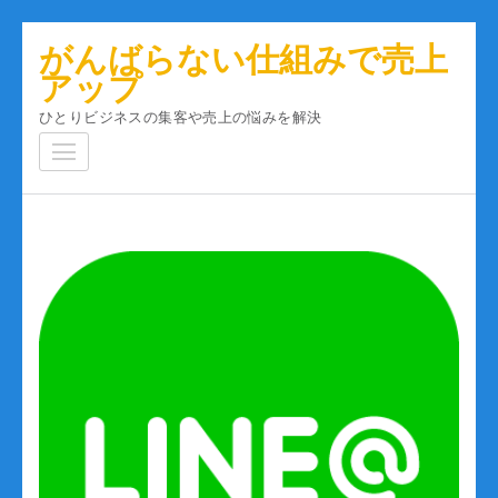
コ
がんばらない仕組みで売上
ン
アップ
テ
ひとりビジネスの集客や売上の悩みを解決
ン
ツ
へ
ス
キ
ッ
プ
(Enter
を
押
す)